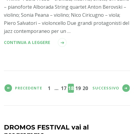
– pianoforte Alborada String quartet Anton Berovski –
violino; Sonia Peana – violino; Nico Ciricugno – viola;
Piero Salvatori – violoncello Due grandi protagonisti del
jazz contemporaneo per un …
CONTINUA A LEGGERE
Paginazione
degli
PAGINA
PAGINA
PAGINA
PAGINA
PAGINA
1
…
17
18
19
20
PRECEDENTE
SUCCESSIVO
articoli
DROMOS FESTIVAL vai al