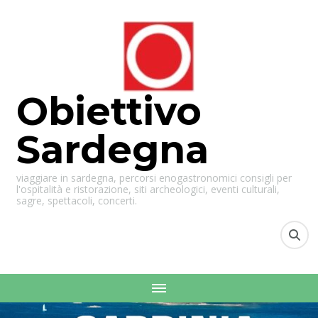
Obiettivo
Sardegna
viaggiare in sardegna, percorsi enogastronomici consigli per
l'ospitalità e ristorazione, siti archeologici, eventi culturali,
sagre, spettacoli, concerti.