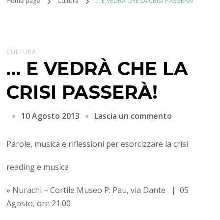
Home page
Cultura
… E VEDRÀ CHE LA CRISI PASSERÀ!
CULTURA
… E VEDRÀ CHE LA
CRISI PASSERÀ!
su
10 Agosto 2013
Lascia un commento
…
E
Parole, musica e riflessioni per esorcizzare la crisi
VEDRÀ
reading e musica
CHE
LA
» Nurachi – Cortile Museo P. Pau, via Dante | 05
CRISI
Agosto, ore 21.00
PASSERÀ!