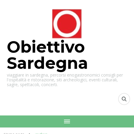
Obiettivo
Sardegna
viaggiare in sardegna, percorsi enogastronomici consigli per
l'ospitalità e ristorazione, siti archeologici, eventi culturali,
sagre, spettacoli, concerti.