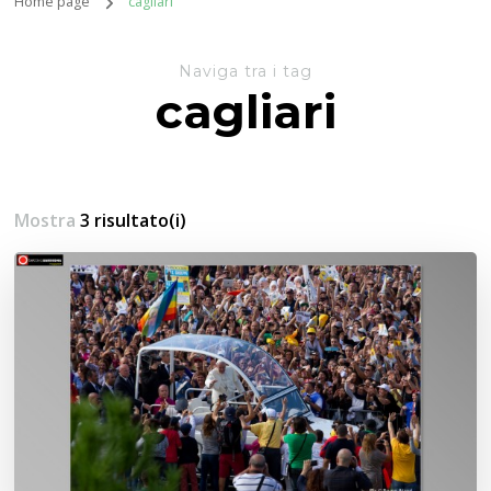
Home page
cagliari
Naviga tra i tag
cagliari
Mostra
3 risultato(i)