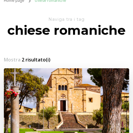
Home page
chiese romaniche
Naviga tra i tag
chiese romaniche
Mostra
2 risultato(i)