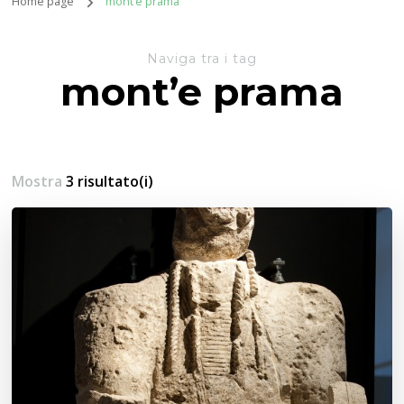
Home page
mont’e prama
Naviga tra i tag
mont’e prama
Mostra
3 risultato(i)