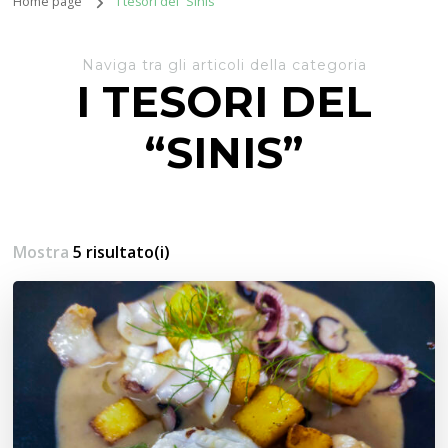
Home page
I tesori del “Sinis”
Naviga tra gli articoli della categoria
I TESORI DEL
“SINIS”
Mostra
5 risultato(i)