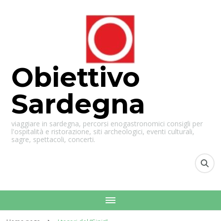
Obiettivo
Sardegna
viaggiare in sardegna, percorsi enogastronomici consigli per
l'ospitalità e ristorazione, siti archeologici, eventi culturali,
sagre, spettacoli, concerti.