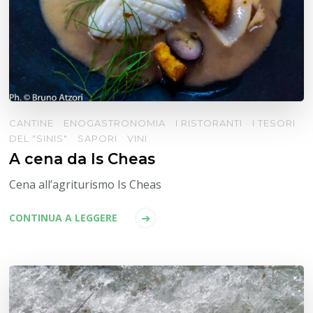
CANTINE
ENOGASTRONOMIA
I RISTORANTI
I TESORI
DEL "SINIS"
SAPORI
VINI
A cena da Is Cheas
Cena all’agriturismo Is Cheas
CONTINUA A LEGGERE