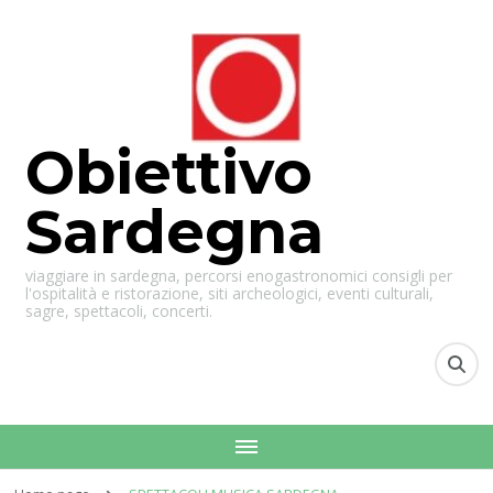
Obiettivo
Sardegna
viaggiare in sardegna, percorsi enogastronomici consigli per
l'ospitalità e ristorazione, siti archeologici, eventi culturali,
sagre, spettacoli, concerti.