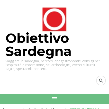
Obiettivo
Sardegna
viaggiare in sardegna, percorsi enogastronomici consigli per
l'ospitalità e ristorazione, siti archeologici, eventi culturali,
sagre, spettacoli, concerti.