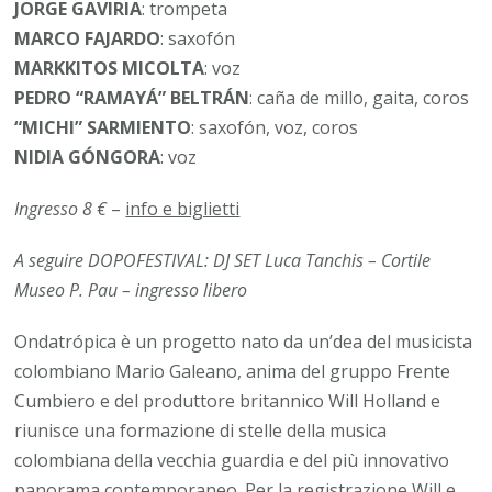
JORGE GAVIRIA
: trompeta
MARCO FAJARDO
: saxofón
MARKKITOS MICOLTA
: voz
PEDRO “RAMAYÁ” BELTRÁN
: caña de millo, gaita, coros
“MICHI” SARMIENTO
: saxofón, voz, coros
NIDIA GÓNGORA
: voz
Ingresso 8 €
–
info e biglietti
A seguire DOPOFESTIVAL: DJ SET Luca Tanchis – Cortile
Museo P. Pau – ingresso libero
Ondatrópica è un progetto nato da un’dea del musicista
colombiano Mario Galeano, anima del gruppo Frente
Cumbiero e del produttore britannico Will Holland e
riunisce una formazione di stelle della musica
colombiana della vecchia guardia e del più innovativo
panorama contemporaneo. Per la registrazione Will e