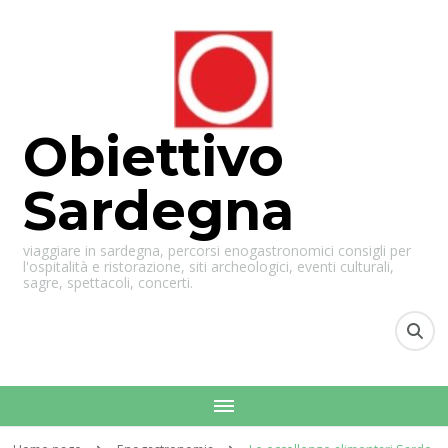
Obiettivo
Sardegna
viaggiare in sardegna, percorsi enogastronomici consigli per
l'ospitalità e ristorazione, siti archeologici, eventi culturali,
sagre, spettacoli, concerti.