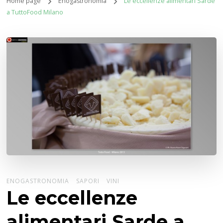
Home page
Enogastronomia
Le eccellenze alimentari Sarde
a TuttoFood Milano
ENOGASTRONOMIA
SAPORI
VINI
Le eccellenze
alimentari Sarde a