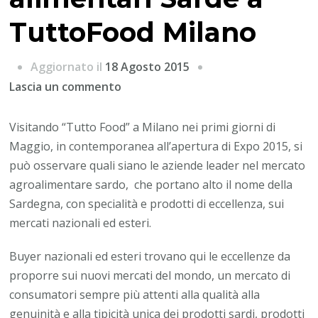
TuttoFood Milano
Aggiornato il
18 Agosto 2015
su
Lascia un commento
Le
eccellenze
Visitando “Tutto Food” a Milano nei primi giorni di
alimentari
Maggio, in contemporanea all’apertura di Expo 2015, si
Sarde
può osservare quali siano le aziende leader nel mercato
a
agroalimentare sardo, che portano alto il nome della
TuttoFood
Sardegna, con specialità e prodotti di eccellenza, sui
Milano
mercati nazionali ed esteri.
Buyer nazionali ed esteri trovano qui le eccellenze da
proporre sui nuovi mercati del mondo, un mercato di
consumatori sempre più attenti alla qualità alla
genuinità e alla tipicità unica dei prodotti sardi, prodotti