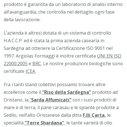
prodotto è garantita da un laboratorio di analisi interno
all’avanguardia, che controlla nel dettaglio ogni fase
della lavorazione.
L’azienda è altresì dotata di un sistema di controllo
H.A.C.C.P. ed è stata la prima azienda casearia in
Sardegna ad ottenere la Certificazione ISO 9001 nel
1997. Argiolas Formaggi è inoltre certificata
UNI EN ISO
22000:2005
e
BRC
. Le nostre produzioni biologiche sono
certificate
ICEA
.
Fra i tanti stand collettivi possiamo trovare altre
eccellenze come il
“Riso della Sardegna”
prodotto ad
Oristano, la
“
Sarda Affumicati”
con i suoi prodotti di
mare e di terra, il pane carasau e le spiante prodotte a
Sedilo, nell’alto Oristanese dalla ditta
F.lli Carta
,
le
specialità
“Terre Shardana”
le tante varietà di olio