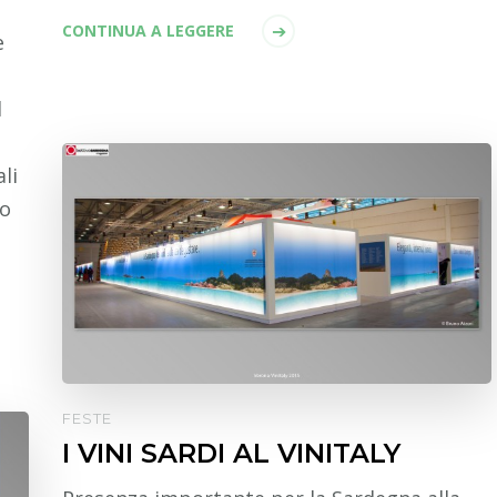
CONTINUA A LEGGERE
e
l
li
no
FESTE
I VINI SARDI AL VINITALY