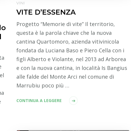
VINI
VITE D’ESSENZA
Progetto “Memorie di vite” Il territorio,
lo
questa è la parola chiave che la nuova
l
cantina Quartomoro, azienda vitivinicola
fondata da Luciana Baso e Piero Cella con i
ta
figli Alberto e Violante, nel 2013 ad Arborea
e
e con la nuova cantina, in località Is Bangius
el
alle falde del Monte Arci nel comune di
Marrubiu poco più …
ha
CONTINUA A LEGGERE
e
e