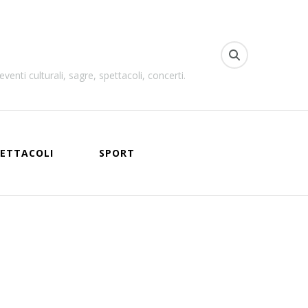
venti culturali, sagre, spettacoli, concerti.
ETTACOLI
SPORT