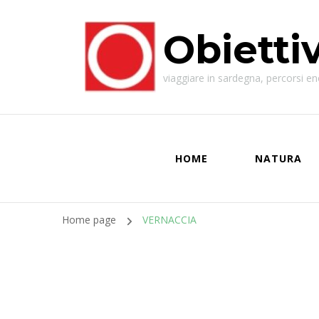
Obietti
viaggiare in sardegna, percorsi enog
HOME
NATURA
Home page
VERNACCIA