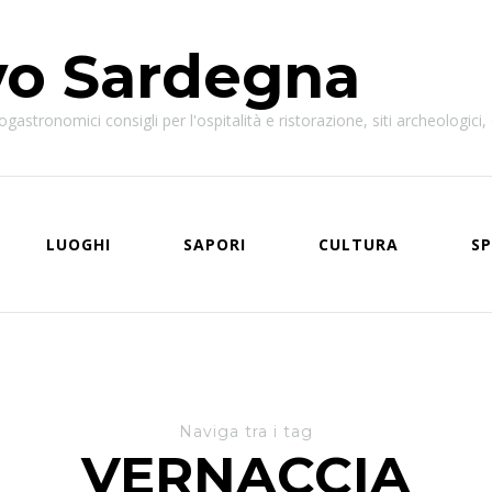
vo Sardegna
astronomici consigli per l'ospitalità e ristorazione, siti archeologici, e
LUOGHI
SAPORI
CULTURA
SP
Naviga tra i tag
VERNACCIA