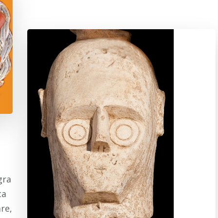
gra
ca
re,