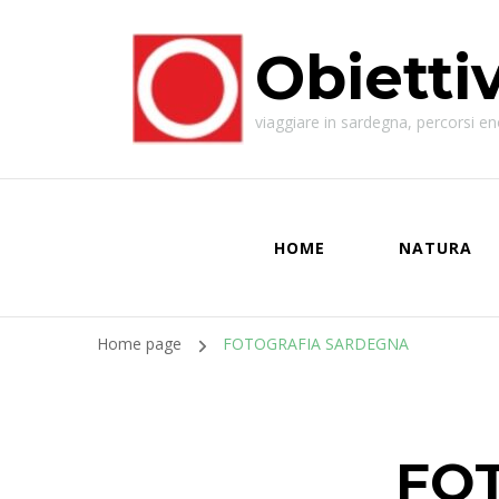
Obietti
viaggiare in sardegna, percorsi enog
HOME
NATURA
Home page
FOTOGRAFIA SARDEGNA
FO