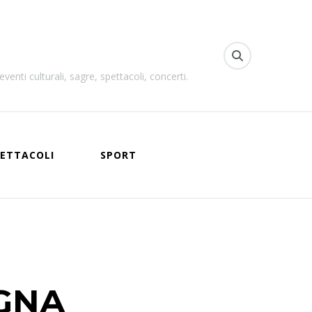
venti culturali, sagre, spettacoli, concerti.
ETTACOLI
SPORT
GNA