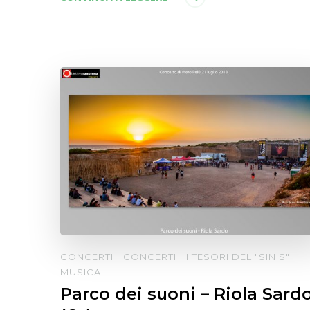
CONCERTI
CONCERTI
I TESORI DEL "SINIS"
MUSICA
Parco dei suoni – Riola Sard