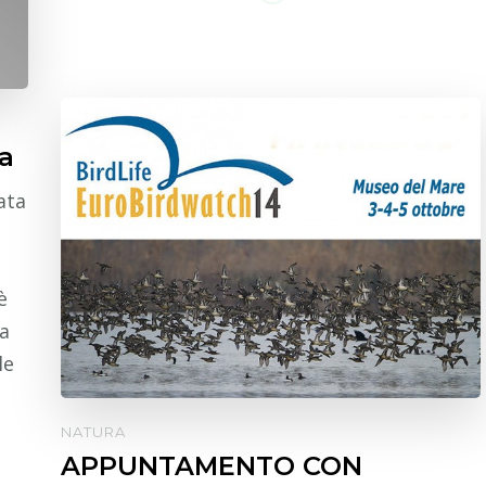
a
ata
è
sa
le
NATURA
APPUNTAMENTO CON