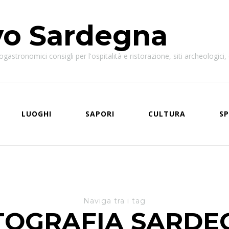
vo Sardegna
astronomici consigli per l'ospitalità e ristorazione, siti archeologici, e
LUOGHI
SAPORI
CULTURA
SP
Naviga tra i tag
TOGRAFIA SARDE