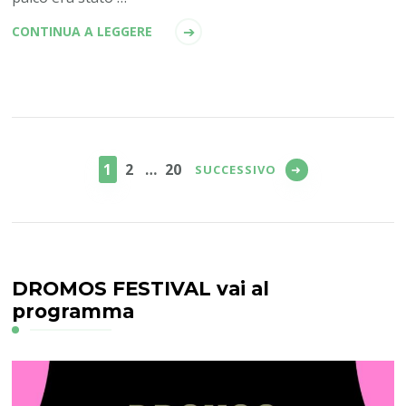
CONTINUA A LEGGERE
Paginazione
degli
PAGINA
PAGINA
PAGINA
1
2
…
20
SUCCESSIVO
articoli
DROMOS FESTIVAL vai al
programma