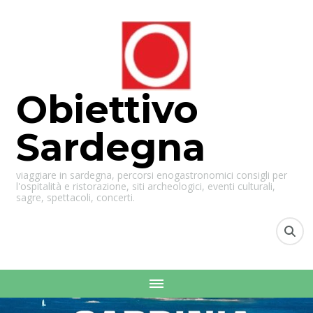
Obiettivo
Sardegna
viaggiare in sardegna, percorsi enogastronomici consigli per
l'ospitalità e ristorazione, siti archeologici, eventi culturali,
sagre, spettacoli, concerti.