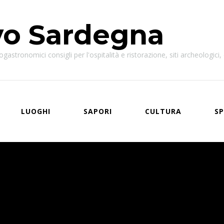
vo Sardegna
astronomici consigli per l'ospitalità e ristorazione, siti archeologici, e
LUOGHI
SAPORI
CULTURA
SP