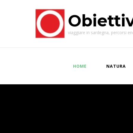
Obietti
viaggiare in sardegna, percorsi enog
HOME
NATURA