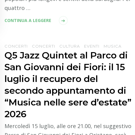
quattro …
CONTINUA A LEGGERE
CONCERTI
CONCERTI
CULTURA
EVENTI
MUSICA
Q5 Jazz Quintet al Parco di
San Giovanni dei Fiori: il 15
luglio il recupero del
secondo appuntamento di
“Musica nelle sere d’estate”
2026
Mercoledì 15 luglio, alle ore 21.00, nel suggestivo
Parco di San Giovanni dei Fiori a Oristano, sarà