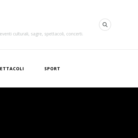
venti culturali, sagre, spettacoli, concerti.
ETTACOLI
SPORT