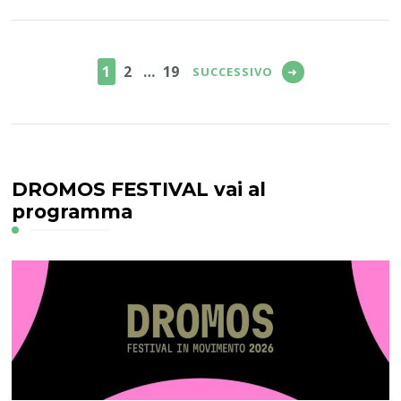
Paginazione
degli
PAGINA
PAGINA
PAGINA
1
2
…
19
SUCCESSIVO
articoli
DROMOS FESTIVAL vai al
programma