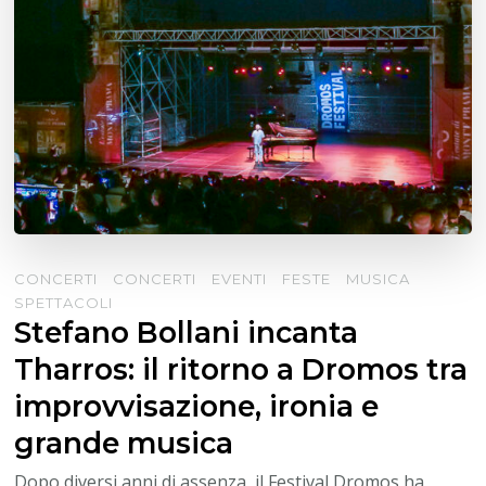
CONCERTI
CONCERTI
EVENTI
FESTE
MUSICA
SPETTACOLI
Stefano Bollani incanta
Tharros: il ritorno a Dromos tra
improvvisazione, ironia e
grande musica
Dopo diversi anni di assenza, il Festival Dromos ha