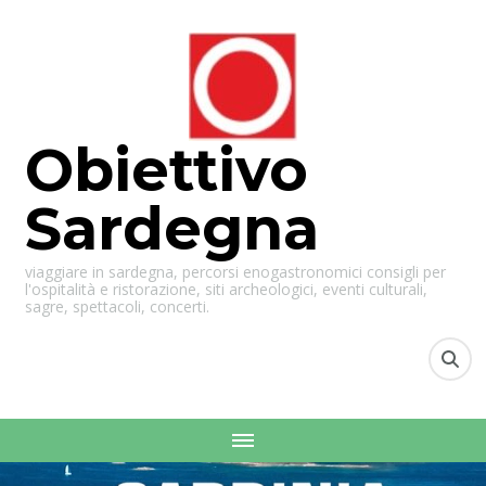
Obiettivo
Sardegna
viaggiare in sardegna, percorsi enogastronomici consigli per
l'ospitalità e ristorazione, siti archeologici, eventi culturali,
sagre, spettacoli, concerti.