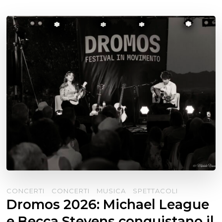
CONCERTI
CONCERTI
MUSICA
SPETTACOLI
Dromos 2026: Michael League
e Becca Stevens conquistano il