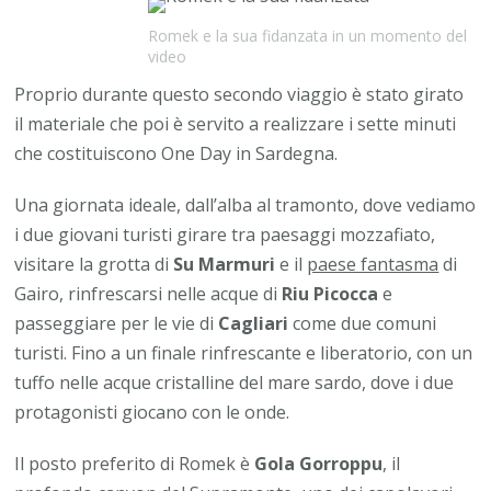
Romek e la sua fidanzata in un momento del
video
Proprio durante questo secondo viaggio è stato girato
il materiale che poi è servito a realizzare i sette minuti
che costituiscono One Day in Sardegna.
Una giornata ideale, dall’alba al tramonto, dove vediamo
i due giovani turisti girare tra paesaggi mozzafiato,
visitare la grotta di
Su Marmuri
e il
paese fantasma
di
Gairo, rinfrescarsi nelle acque di
Riu Picocca
e
passeggiare per le vie di
Cagliari
come due comuni
turisti. Fino a un finale rinfrescante e liberatorio, con un
tuffo nelle acque cristalline del mare sardo, dove i due
protagonisti giocano con le onde.
Il posto preferito di Romek è
Gola Gorroppu
, il