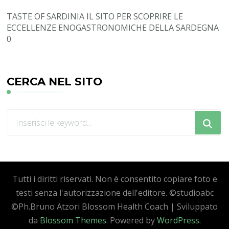
TASTE OF SARDINIA
IL SITO PER SCOPRIRE LE
ECCELLENZE ENOGASTRONOMICHE DELLA SARDEGNA
0
CERCA NEL SITO
Cerchi
qualcosa?
Tutti i diritti riservati. Non è consentito copiare foto e
testi senza l'autorizzazione dell'editore. ©studioabc
©Ph.Bruno Atzori
Blossom Health Coach | Sviluppato
da
Blossom Themes
. Powered by
WordPress
.