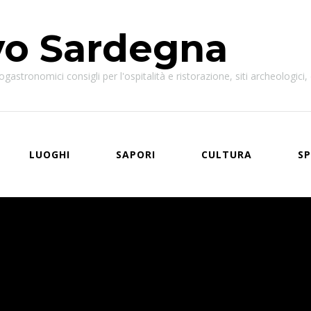
vo Sardegna
astronomici consigli per l'ospitalità e ristorazione, siti archeologici, e
LUOGHI
SAPORI
CULTURA
SP