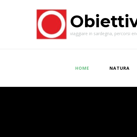
Obietti
viaggiare in sardegna, percorsi enog
HOME
NATURA