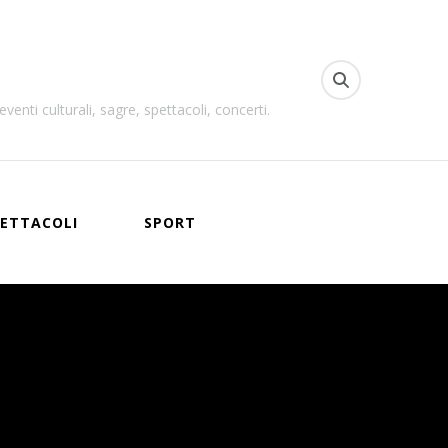
venti culturali, sagre, spettacoli, concerti.
ETTACOLI
SPORT