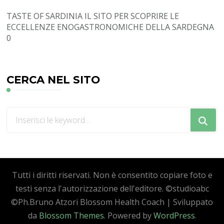
TASTE OF SARDINIA
IL SITO PER SCOPRIRE LE
ECCELLENZE ENOGASTRONOMICHE DELLA SARDEGNA
0
CERCA NEL SITO
Cerchi
qualcosa?
Tutti i diritti riservati. Non è consentito copiare foto e
testi senza l'autorizzazione dell'editore. ©studioabc
©Ph.Bruno Atzori
Blossom Health Coach | Sviluppato
da
Blossom Themes
. Powered by
WordPress
.