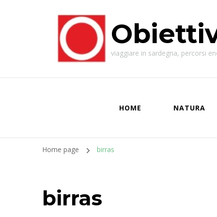
Obietti
viaggiare in sardegna, percorsi enog
HOME
NATURA
Home page
birras
birras