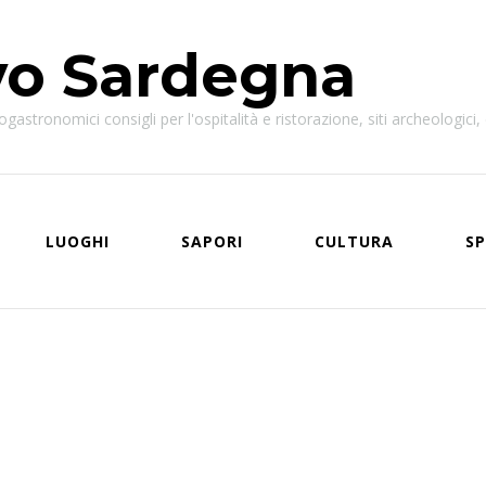
vo Sardegna
astronomici consigli per l'ospitalità e ristorazione, siti archeologici, e
LUOGHI
SAPORI
CULTURA
SP