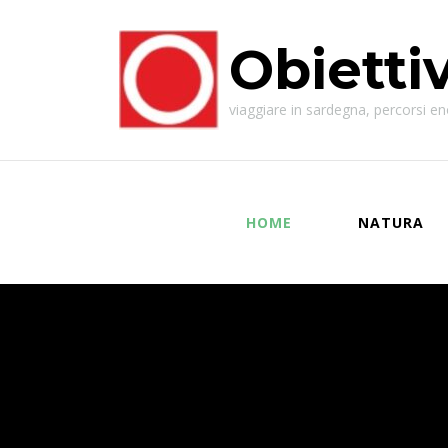
Obietti
viaggiare in sardegna, percorsi enog
HOME
NATURA