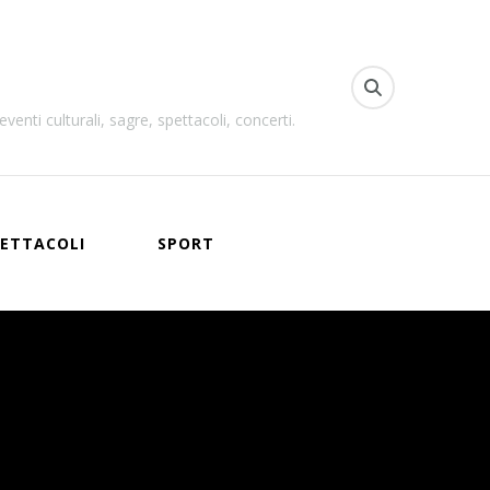
venti culturali, sagre, spettacoli, concerti.
ETTACOLI
SPORT