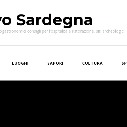
vo Sardegna
astronomici consigli per l'ospitalità e ristorazione, siti archeologici, e
LUOGHI
SAPORI
CULTURA
SP