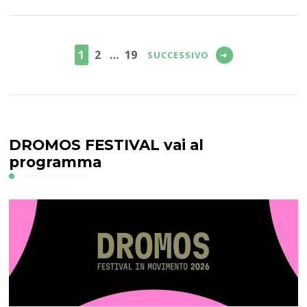
Paginazione
degli
PAGINA
PAGINA
PAGINA
1
2
…
19
SUCCESSIVO
articoli
DROMOS FESTIVAL vai al
programma