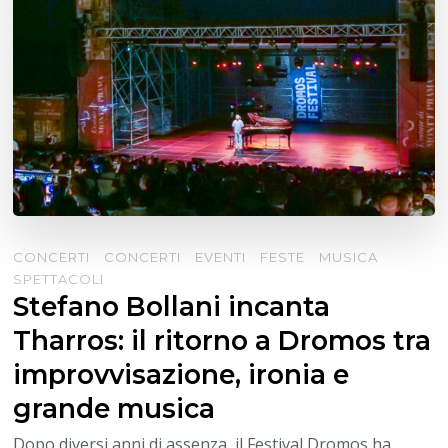
CONCERTI
CONCERTI
EVENTI
FESTE
MUSICA
SPETTACOLI
Stefano Bollani incanta
Tharros: il ritorno a Dromos tra
improvvisazione, ironia e
grande musica
Dopo diversi anni di assenza, il Festival Dromos ha