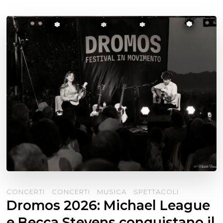
CONCERTI
CONCERTI
MUSICA
SPETTACOLI
Dromos 2026: Michael League
e Becca Stevens conquistano il