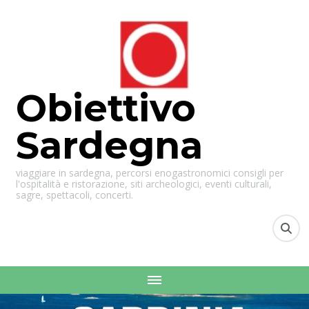
Obiettivo
Sardegna
viaggiare in sardegna, percorsi enogastronomici consigli per
l'ospitalità e ristorazione, siti archeologici, eventi culturali,
sagre, spettacoli, concerti.