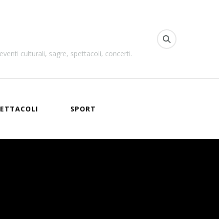
venti culturali, sagre, spettacoli, concerti.
ETTACOLI
SPORT