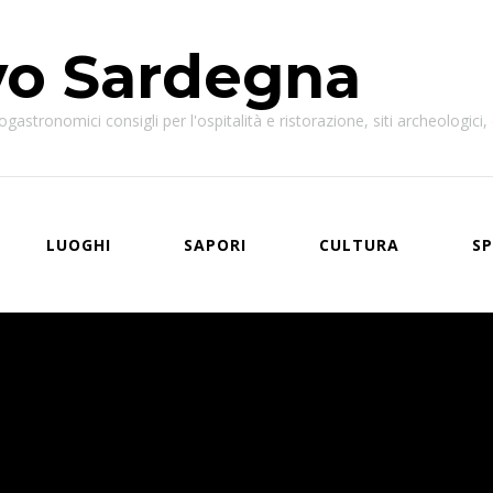
vo Sardegna
astronomici consigli per l'ospitalità e ristorazione, siti archeologici, e
LUOGHI
SAPORI
CULTURA
SP