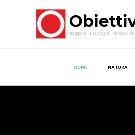
Obietti
viaggiare in sardegna, percorsi enog
HOME
NATURA