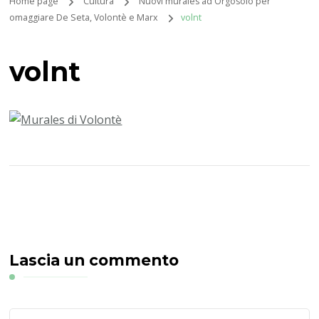
Home page
Cultura
Nuovi murales ad Orgosolo per
omaggiare De Seta, Volontè e Marx
volnt
volnt
Lascia un commento