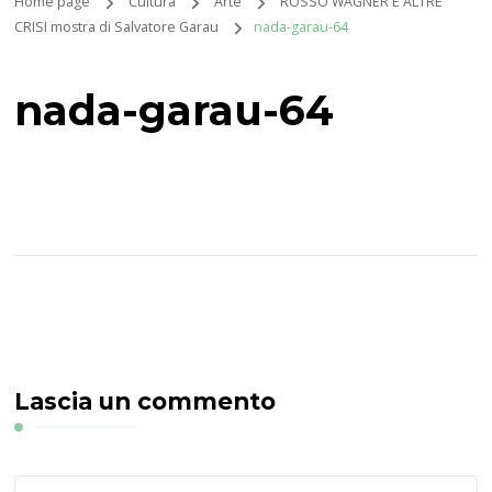
Home page
Cultura
Arte
ROSSO WAGNER E ALTRE
CRISI mostra di Salvatore Garau
nada-garau-64
nada-garau-64
Lascia un commento