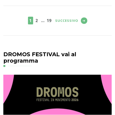
Paginazione
degli
PAGINA
PAGINA
PAGINA
1
2
…
19
SUCCESSIVO
articoli
DROMOS FESTIVAL vai al
programma