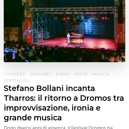
CONCERTI
CONCERTI
EVENTI
FESTE
MUSICA
SPETTACOLI
Stefano Bollani incanta
Tharros: il ritorno a Dromos tra
improvvisazione, ironia e
grande musica
Dopo diversi anni di assenza, il Festival Dromos ha