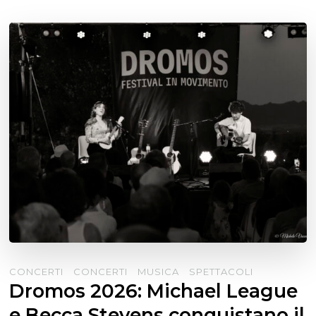
CONCERTI
CONCERTI
MUSICA
SPETTACOLI
Dromos 2026: Michael League
e Becca Stevens conquistano il