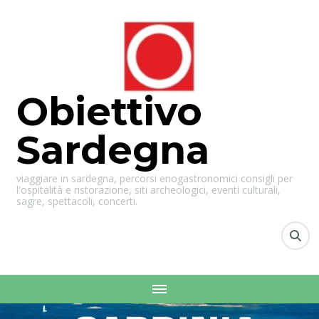
Obiettivo
Sardegna
viaggiare in sardegna, percorsi enogastronomici consigli per
l'ospitalità e ristorazione, siti archeologici, eventi culturali,
sagre, spettacoli, concerti.