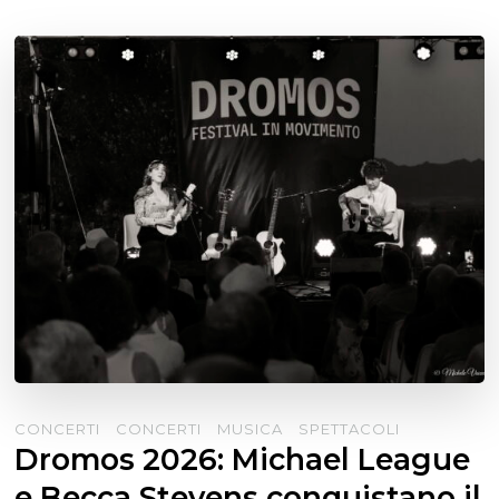
CONCERTI
CONCERTI
MUSICA
SPETTACOLI
Dromos 2026: Michael League
e Becca Stevens conquistano il