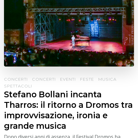
CONCERTI
CONCERTI
EVENTI
FESTE
MUSICA
SPETTACOLI
Stefano Bollani incanta
Tharros: il ritorno a Dromos tra
improvvisazione, ironia e
grande musica
Dopo diversi anni di assenza, il Festival Dromos ha