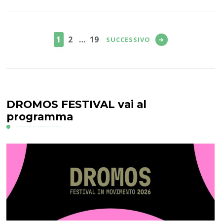
Paginazione
degli
PAGINA
PAGINA
PAGINA
1
2
…
19
SUCCESSIVO
articoli
DROMOS FESTIVAL vai al
programma