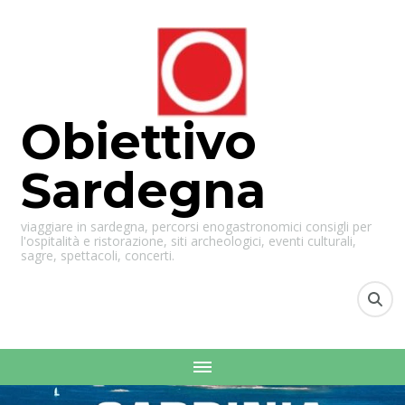
Obiettivo
Sardegna
viaggiare in sardegna, percorsi enogastronomici consigli per
l'ospitalità e ristorazione, siti archeologici, eventi culturali,
sagre, spettacoli, concerti.