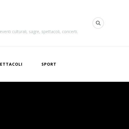
venti culturali, sagre, spettacoli, concerti.
ETTACOLI
SPORT