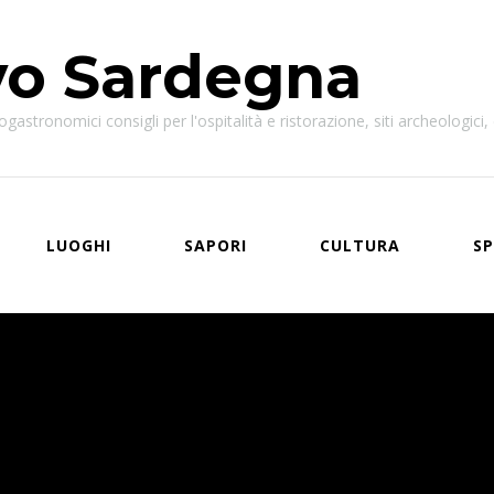
vo Sardegna
astronomici consigli per l'ospitalità e ristorazione, siti archeologici, e
LUOGHI
SAPORI
CULTURA
SP