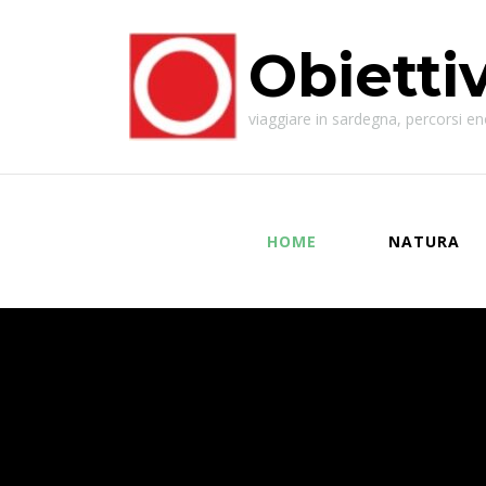
Obietti
viaggiare in sardegna, percorsi enog
HOME
NATURA