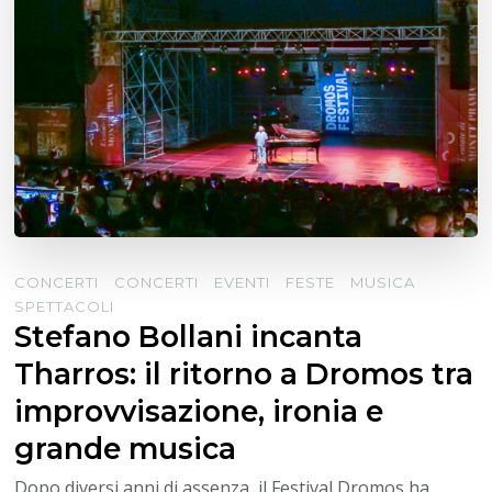
CONCERTI
CONCERTI
EVENTI
FESTE
MUSICA
SPETTACOLI
Stefano Bollani incanta
Tharros: il ritorno a Dromos tra
improvvisazione, ironia e
grande musica
Dopo diversi anni di assenza, il Festival Dromos ha