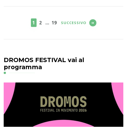
Paginazione
degli
PAGINA
PAGINA
PAGINA
1
2
…
19
SUCCESSIVO
articoli
DROMOS FESTIVAL vai al
programma