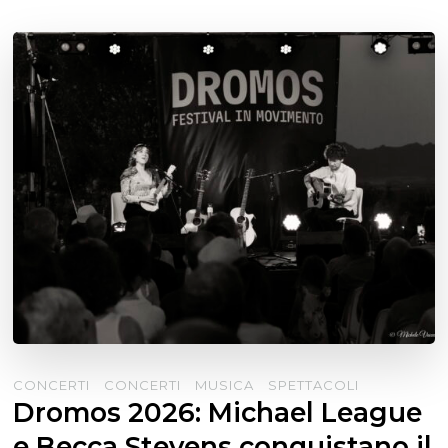
CONCERTI
CONCERTI
MUSICA
SPETTACOLI
Dromos 2026: Michael League
e Becca Stevens conquistano il