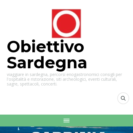
Obiettivo
Sardegna
viaggiare in sardegna, percorsi enogastronomici consigli per
l'ospitalità e ristorazione, siti archeologici, eventi culturali,
sagre, spettacoli, concerti.