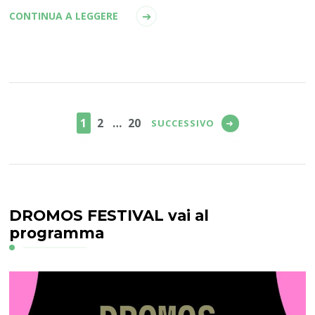
CONTINUA A LEGGERE
Paginazione
degli
PAGINA
PAGINA
PAGINA
1
2
…
20
SUCCESSIVO
articoli
DROMOS FESTIVAL vai al
programma