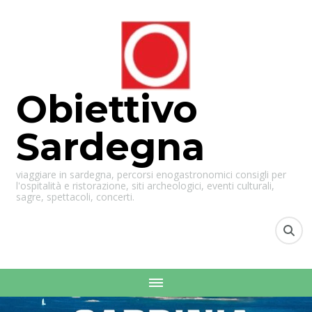
Obiettivo
Sardegna
viaggiare in sardegna, percorsi enogastronomici consigli per
l'ospitalità e ristorazione, siti archeologici, eventi culturali,
sagre, spettacoli, concerti.