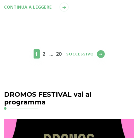
CONTINUA A LEGGERE
Paginazione
degli
PAGINA
PAGINA
PAGINA
1
2
…
20
SUCCESSIVO
articoli
DROMOS FESTIVAL vai al
programma