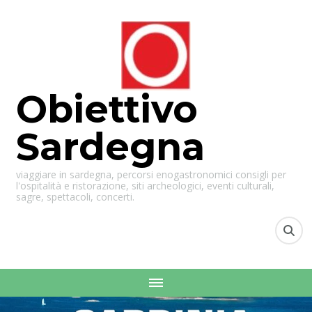
Obiettivo
Sardegna
viaggiare in sardegna, percorsi enogastronomici consigli per
l'ospitalità e ristorazione, siti archeologici, eventi culturali,
sagre, spettacoli, concerti.