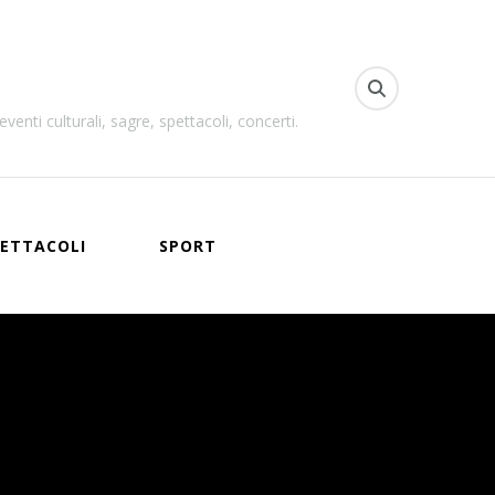
venti culturali, sagre, spettacoli, concerti.
ETTACOLI
SPORT