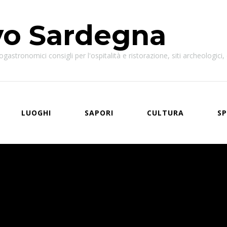
vo Sardegna
astronomici consigli per l'ospitalità e ristorazione, siti archeologici, e
LUOGHI
SAPORI
CULTURA
SP