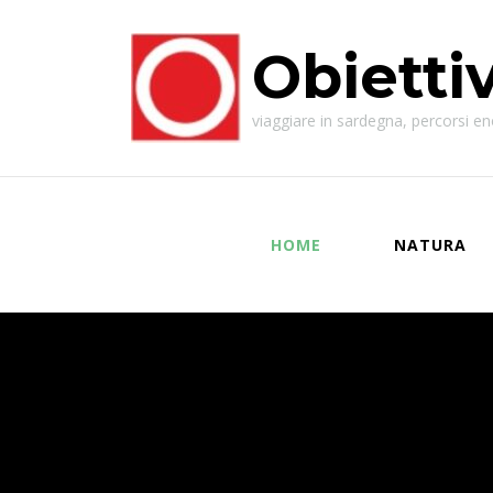
Obietti
viaggiare in sardegna, percorsi enog
HOME
NATURA